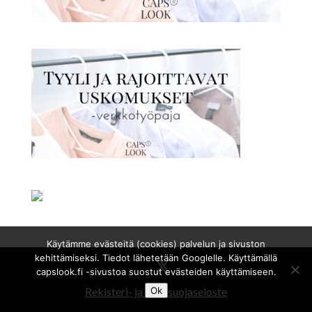
Käytämme evästeitä (cookies) palvelun ja sivuston
kehittämiseksi. Tiedot lähetetään Googlelle. Käyttämällä
capslook.fi -sivustoa suostut evästeiden käyttämiseen.
Rekisteri- ja tietosuojaseloste
Ok